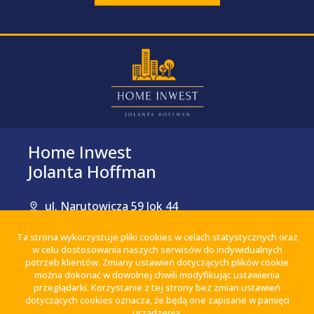
Home Inwest
Jolanta Hoffman
ul. Narutowicza 59 lok 44
90-130 Łódź
Ta strona wykorzystuje pliki cookies w celach statystycznych oraz
+48 503 70 77 70
w celu dostosowania naszych serwisów do indywidualnych
potrzeb klientów. Zmiany ustawień dotyczących plików cookie
biuro@homeinwest.pl
można dokonać w dowolnej chwili modyfikując ustawienia
przeglądarki. Korzystanie z tej strony bez zmian ustawień
dotyczących cookies oznacza, że będą one zapisane w pamięci
urządzenia.