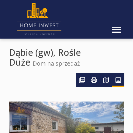
Dąbie (gw),
Rośle
Duże
Dom na sprzedaż
Strona
+
−
Oferty
główna