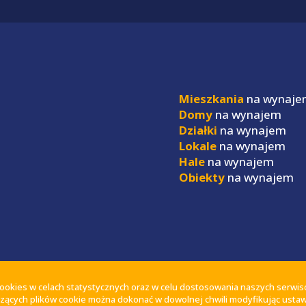
Mieszkania
na wynaje
Domy
na wynajem
Działki
na wynajem
Lokale
na wynajem
Hale
na wynajem
Obiekty
na wynajem
 cookies w celach statystycznych oraz w celu dostosowania naszych serwi
zących plików cookie można dokonać w dowolnej chwili modyfikując ustawi