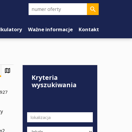
lkulatory
Ważne informacje
Kontakt
Kryteria
wyszukiwania
-927
zy
m2,