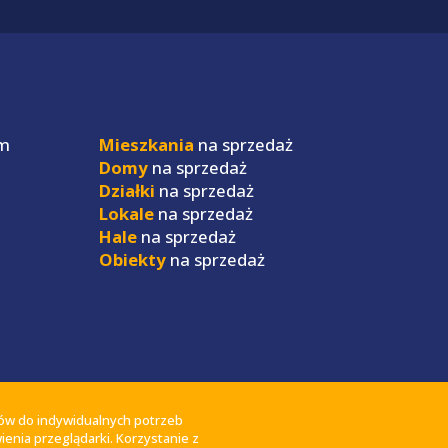
m
Mieszkania
na sprzedaż
Domy
na sprzedaż
Działki
na sprzedaż
Lokale
na sprzedaż
Hale
na sprzedaż
Obiekty
na sprzedaż
sów do indywidualnych potrzeb
enia przeglądarki. Korzystanie z