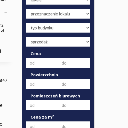
...
m
2
 zł
j
Cena
Powierzchnia
-847
Pomieszczeń biurowych
ie
2
Cena za m
 o