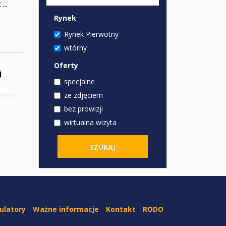
..
Rynek
Rynek Pierwotny
wtórny
Oferty
j
specjalne
ze zdjęciem
bez prowizji
wirtualna wizyta
ulatory
Ważne informacje
Kontakt
RODO