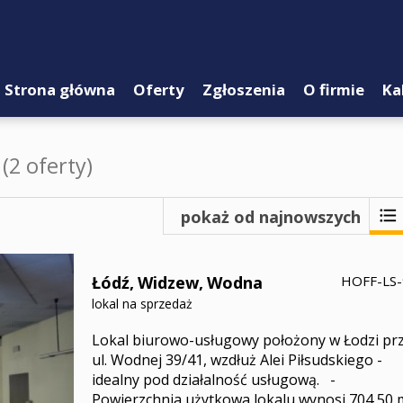
Strona główna
Oferty
Zgłoszenia
O firmie
Ka
ż
(2 oferty)
pokaż od najnowszych
Łódź,
Widzew,
Wodna
HOFF-LS
lokal na sprzedaż
Lokal biurowo-usługowy położony w Łodzi pr
ul. Wodnej 39/41, wzdłuż Alei Piłsudskiego -
idealny pod działalność usługową. -
Powierzchnia użytkowa lokalu wynosi 704,50 