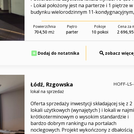
- Lokal położony jest na parterze i 1 piętrze w
budynku wielorodzinnym 11-kondygnacyjnym, - 
Powierzchnia
Piętro
Pokoje
Cena za 
704,50 m
parter
10 pokoi
2 696,95
2
Dodaj do notatnika
zobacz więce
Łódź,
Rzgowska
HOFF-LS
lokal na sprzedaż
Oferta sprzedaży inwestycji składającej się z 2
lokali użytkowych (wynajętych ) i lokali w najm
krótkoterminowym o wysokim standardzie i
bardzo dobrym rankingu na portalach
noclegowych. Projekt wykończony z dbałością