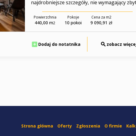
najdrobniejsze szczegóły, nie wymagający zbyt .
Powierzchnia
Pokoje
Cena za m
2
440,00 m
10 pokoi
9 090,91 zł
2
Dodaj do notatnika
zobacz więce
Strona główna
Oferty
Zgłoszenia
O firmie
Kalk