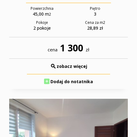
Powierzchnia
Piętro
45,00 m
3
2
Pokoje
Cena za m
2
2 pokoje
28,89 zł
1 300
cena
zł
zobacz więcej
Dodaj do notatnika