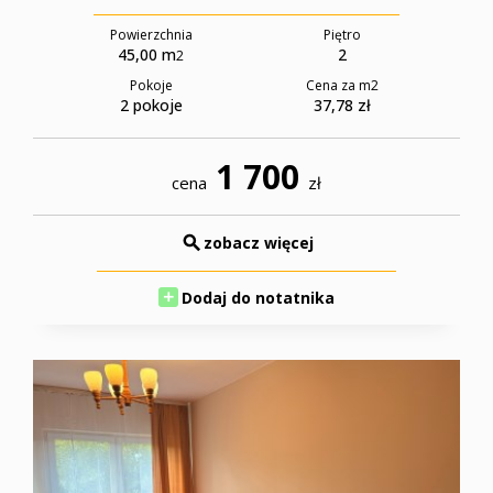
firmie
Powierzchnia
Piętro
45,00 m
2
2
Pokoje
Cena za m
2
2 pokoje
37,78 zł
Ważne
1 700
cena
zł
zobacz więcej
Kontakt
Dodaj do notatnika
informac